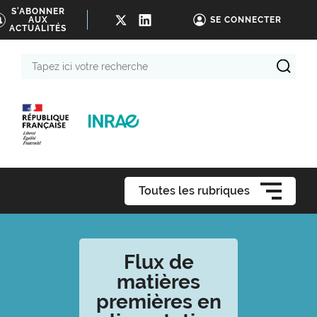
S'ABONNER
AUX
SE CONNECTER
ACTUALITÉS
Tapez
ici
votre
recherche
Toutes les rubriques
Flux de
matières
premières en