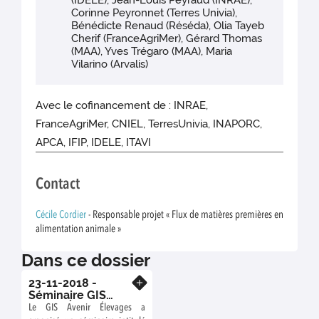
(IDELE), Jean-Louis Peyraud (INRAE),
Corinne Peyronnet (Terres Univia),
Bénédicte Renaud (Réséda), Olia Tayeb
Cherif (FranceAgriMer), Gérard Thomas
(MAA), Yves Trégaro (MAA), Maria
Vilarino (Arvalis)
Avec le cofinancement de : INRAE,
FranceAgriMer, CNIEL, TerresUnivia, INAPORC,
APCA, IFIP, IDELE, ITAVI
Contact
Cécile Cordier
- Responsable projet « Flux de matières premières en
alimentation animale »
Dans ce dossier
23-11-2018 -
En savoir plus
Séminaire GIS
Avenir Élevages
Le GIS Avenir Élevages a