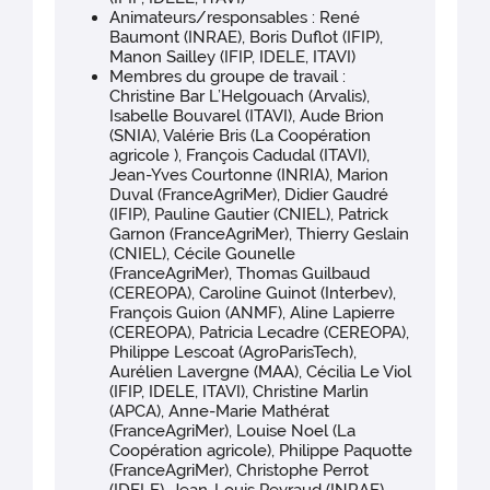
Animateurs/responsables : René
Baumont (INRAE), Boris Duflot (IFIP),
Manon Sailley (IFIP, IDELE, ITAVI)
Membres du groupe de travail :
Christine Bar L’Helgouach (Arvalis),
Isabelle Bouvarel (ITAVI), Aude Brion
(SNIA), Valérie Bris (La Coopération
agricole ), François Cadudal (ITAVI),
Jean-Yves Courtonne (INRIA), Marion
Duval (FranceAgriMer), Didier Gaudré
(IFIP), Pauline Gautier (CNIEL), Patrick
Garnon (FranceAgriMer), Thierry Geslain
(CNIEL), Cécile Gounelle
(FranceAgriMer), Thomas Guilbaud
(CEREOPA), Caroline Guinot (Interbev),
François Guion (ANMF), Aline Lapierre
(CEREOPA), Patricia Lecadre (CEREOPA),
Philippe Lescoat (AgroParisTech),
Aurélien Lavergne (MAA), Cécilia Le Viol
(IFIP, IDELE, ITAVI), Christine Marlin
(APCA), Anne-Marie Mathérat
(FranceAgriMer), Louise Noel (La
Coopération agricole), Philippe Paquotte
(FranceAgriMer), Christophe Perrot