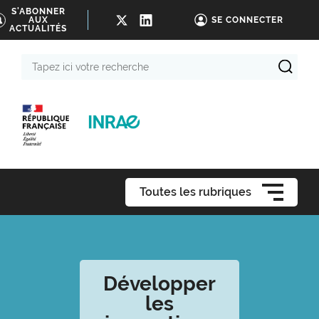
S'ABONNER
AUX
SE CONNECTER
ACTUALITÉS
Tapez
ici
votre
recherche
Toutes les rubriques
Développer
les