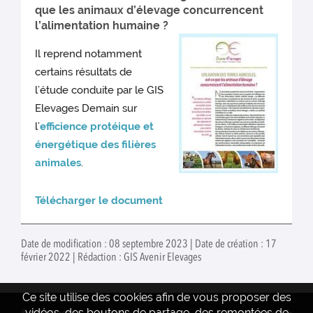
que les animaux d’élevage concurrencent
l’alimentation humaine ?
Il reprend notamment
certains résultats de
l’étude conduite par le GIS
Elevages Demain sur
l’
efficience protéique et
énergétique des filières
animales
.
Télécharger le document
Date de modification : 08 septembre 2023 | Date de création : 17
février 2022 | Rédaction : GIS Avenir Elevages
Ce site utilise des cookies afin de vous proposer des
vidéos, des boutons de partage, des remontées de