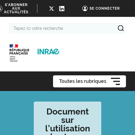
S'ABONNER
AUX
SE CONNECTER
ACTUALITÉS
Tapez
ici
votre
recherche
Toutes les rubriques
Document
sur
l’utilisation